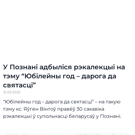
У Познані адбыліся рэкалекцыі на
тэму “Юбілейны год – дарога да
святасці”
31.03.2025
“Юбілейны год – дарога да святасці” – на такую
тэму кс. Яўген Вінтоў правёў 30 сакавіка
рэкалекцыі ў супольнасці беларусаў у Познані.