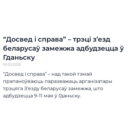
“Досвед і справа” – трэці з’езд
беларусаў замежжа адбудзецца ў
Гданьску
03.03.2025
“Досвед і справа” – над такой тэмай
прапаноўваюць паразважаць арганізатары
трэцяга З’езду беларусаў замежжа, што
адбудзецца 9-11 мая ў Гданьску.