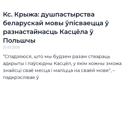
Кс. Крыжа: душпастырства
беларускай мовы ўпісваецца ў
разнастайнасць Касцёла ў
Польшчы
21.03.2025
“Cпадзяюся, што мы будзем разам ствараць
адкрыты і паўсюдны Касцёл, у якім кожны зможа
знайсці сваё месца і маліцца на сваёй мове“, –
падкрэслівае ў