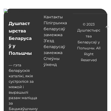
Кантакты
Пілігрымка
Душпаст
© 2023
беларусаў
Душпастырс
ырства
замежжа
тва
Беларуса
З’езд
Беларусаў у
ў у
беларусаў
Польшчы. All
замежжа
Польшчы
Right
Спеўны
Reserved
ўікенд
— гэта
беларускія
каталікі, якія
сустрэліся за
мяжой і
вырашылі
разам маліцца
за
Бацькаўшчыну