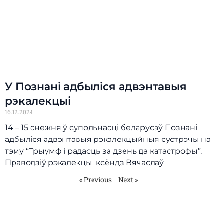
У Познані адбыліся адвэнтавыя
рэкалекцыі
16.12.2024
14 – 15 снежня ў супольнасці беларусаў Познані
адбыліся адвэнтавыя рэкалекцыйныя сустрэчы на
тэму “Трыумф і радасць за дзень да катастрофы”.
Праводзіў рэкалекцыі ксёндз Вячаслаў
« Previous
Next »