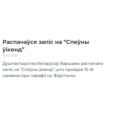
Распачаўся запіс на “Спеўны
ўікенд”
19.02.2025
Душпастырства беларусаў Варшавы распачало
запіс на “Спеўны ўікенд“, што пройдзе 15-16
сакавіка пры парафіі св. Фаўстыны.