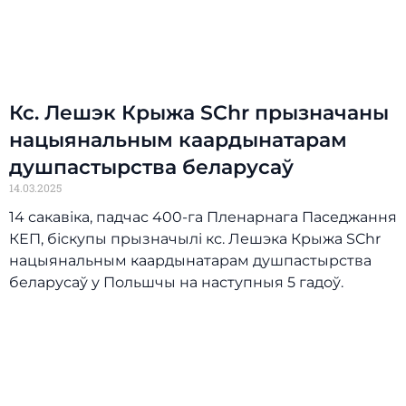
Кс. Лешэк Крыжа SChr прызначаны
нацыянальным каардынатарам
душпастырства беларусаў
14.03.2025
14 сакавіка, падчас 400-га Пленарнага Паседжання
КЕП, біскупы прызначылі кс. Лешэка Крыжа SChr
нацыянальным каардынатарам душпастырства
беларусаў у Польшчы на наступныя 5 гадоў.