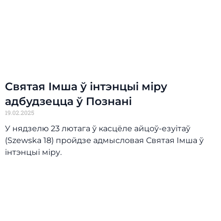
Святая Імша ў інтэнцыі міру
адбудзецца ў Познані
19.02.2025
У нядзелю 23 лютага ў касцёле айцоў-езуітаў
(Szewska 18) пройдзе адмысловая Святая Імша ў
інтэнцыі міру.