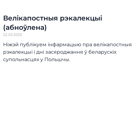
Велікапостныя рэкалекцыі
(абноўлена)
22.03.2025
Ніжэй публікуем інфармацыю пра велікапостныя
рэкалекцыі і дні засяроджання ў беларускіх
супольнасцях у Польшчы.