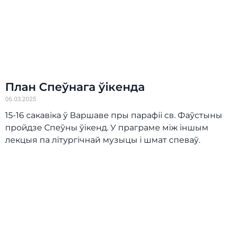
План Спеўнага ўікенда
06.03.2025
15-16 сакавіка ў Варшаве пры парафіі св. Фаўстыны
пройдзе Спеўны ўікенд. У праграме між іншым
лекцыя па літургічнай музыцы і шмат спеваў.