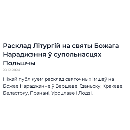
Расклад Літургій на святы Божага
Нараджэння ў супольнасцях
Польшчы
23.12.2024
Ніжэй публікуем расклад святочных Імшаў на
Божае Нараджэнне ў Варшаве, Гданьску, Кракаве,
Беластоку, Познані, Уроцлаве і Лодзі.