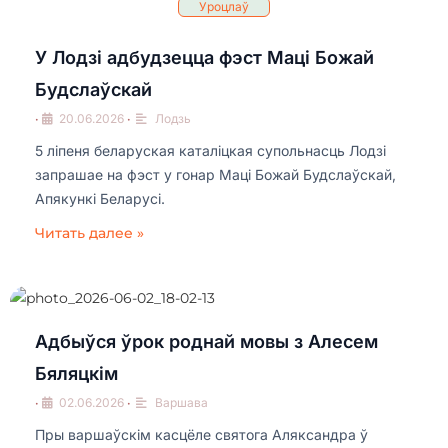
Уроцлаў
У Лодзі адбудзецца фэст Маці Божай
Будслаўскай
•
20.06.2026
•
Лодзь
5 ліпеня беларуская каталіцкая супольнасць Лодзі
запрашае на фэст у гонар Маці Божай Будслаўскай,
Апякункі Беларусі.
Читать далее »
Адбыўся ўрок роднай мовы з Алесем
Бяляцкім
•
02.06.2026
•
Варшава
Пры варшаўскім касцёле святога Аляксандра ў