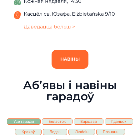
Кожная нядзеля, 14:30
Касцёл св. Юзафа, Elżbietańska 9/10
Даведацца больш >
НАВІНЫ
Аб’явы і навіны
гарадоў
Усе гарады
Беласток
Варшава
Гданьск
Кракаў
Лодзь
Люблін
Познань