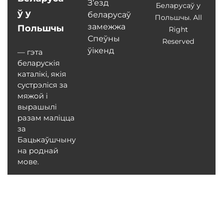
З’езд
Беларусаў у
ў у
беларусаў
Польшчы. All
замежжа
Польшчы
Right
Спеўны
Reserved
ўікенд
— гэта
беларускія
каталікі, якія
сустрэліся за
мяжой і
вырашылі
разам маліцца
за
Бацькаўшчыну
на роднай
мове.