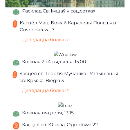
Расклад Св. Імшаў у сац.сетках
Касцёл Маці Божай Каралевы Польшчы,
Gospodarcza, 7
Даведацца больш >
Кожная 2 і 4 нядзеля, 15:00
Касцёл св. Георгія Мучаніка і Узвышэння
св. Крыжа, Biegła 3
Даведацца больш >
Кожная нядзеля, 13:15
Касцёл св. Юзафа, Оgrodowa 22