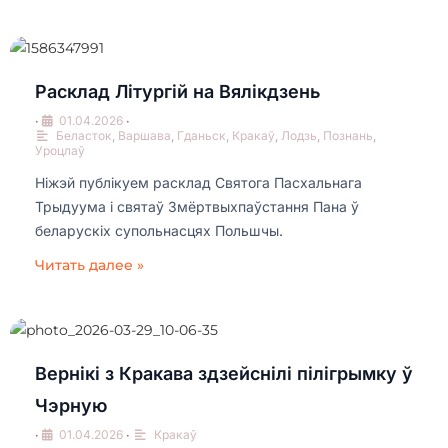
Расклад Літургій на Вялікдзень
•
01.04.2026
•
Беласток
,
Варшава
,
Гданьск
,
Кракаў
,
Лодзь
,
Познань
,
Уроцлаў
Ніжэй публікуем расклад Святога Пасхальнага
Трыдуума і святаў Змёртвыхпаўстання Пана ў
беларускіх супольнасцях Польшчы.
Читать далее »
Вернікі з Кракава здзейснілі пілігрымку ў
Чэрную
•
01.04.2026
•
Кракаў