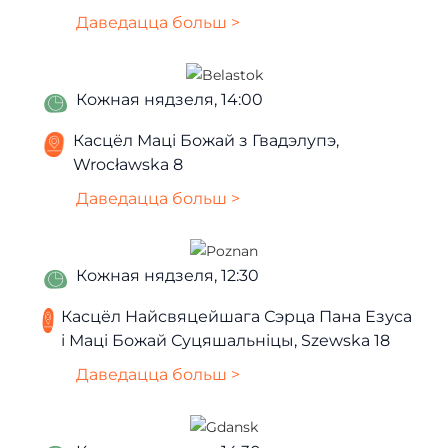
Даведацца больш >
Кожная нядзеля, 14:00
Касцёл Маці Божай з Гвадэлупэ,
Wrocławska 8
Даведацца больш >
Кожная нядзеля, 12:30
Касцёл Найсвяцейшага Сэрца Пана Езуса
і Маці Божай Суцяшальніцы, Szewska 18
Даведацца больш >