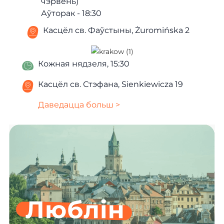
чэрвень)
Аўторак - 18:30
Касцёл св. Фаўстыны, Żuromińska 2
Кожная нядзеля, 15:30
Касцёл св. Стэфана, Sienkiewicza 19
Даведацца больш >