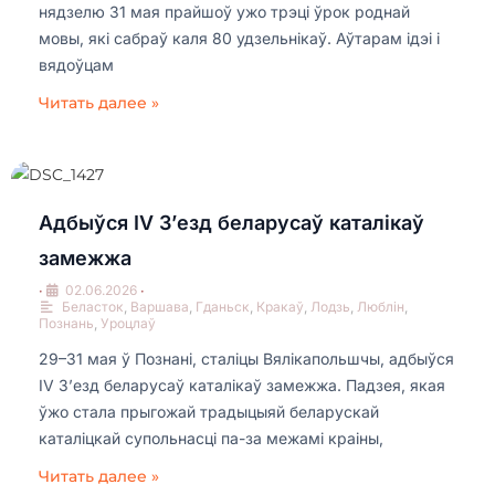
нядзелю 31 мая прайшоў ужо трэці ўрок роднай
мовы, які сабраў каля 80 удзельнікаў. Аўтарам ідэі і
вядоўцам
Читать далее »
Адбыўся IV З’езд беларусаў каталікаў
замежжа
•
02.06.2026
•
Беласток
,
Варшава
,
Гданьск
,
Кракаў
,
Лодзь
,
Люблін
,
Познань
,
Уроцлаў
29–31 мая ў Познані, сталіцы Вялікапольшчы, адбыўся
IV З’езд беларусаў каталікаў замежжа. Падзея, якая
ўжо стала прыгожай традыцыяй беларускай
каталіцкай супольнасці па-за межамі краіны,
Читать далее »