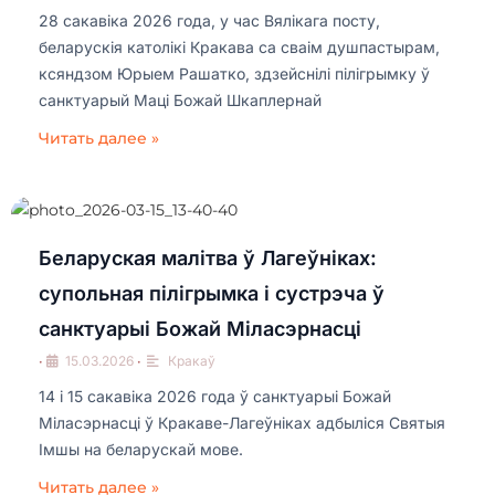
28 сакавіка 2026 года, у час Вялікага посту,
беларускія католікі Кракава са сваім душпастырам,
ксяндзом Юрыем Рашатко, здзейснілі пілігрымку ў
санктуарый Маці Божай Шкаплернай
Читать далее »
Беларуская малітва ў Лагеўніках:
супольная пілігрымка і сустрэча ў
санктуарыі Божай Міласэрнасці
•
15.03.2026
•
Кракаў
14 і 15 сакавіка 2026 года ў санктуарыі Божай
Міласэрнасці ў Кракаве-Лагеўніках адбыліся Святыя
Імшы на беларускай мове.
Читать далее »