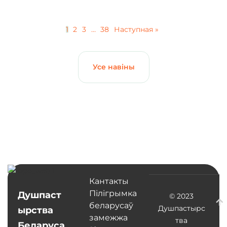
1
2
3
…
38
Наступная »
Усе навіны
Кантакты
Пілігрымка
Душпаст
© 2023
беларусаў
Душпастырс
ырства
замежжа
тва
Беларуса