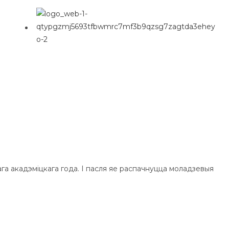
P
l
ага акадэміцкага года. І пасля яе распачнуцца моладзевыя