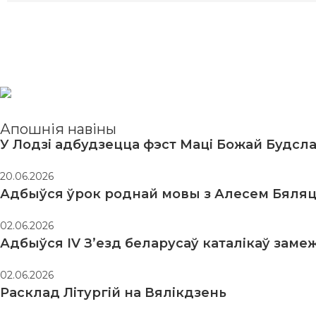
Апошнія навіны
У Лодзі адбудзецца фэст Маці Божай Будсл
20.06.2026
Адбыўся ўрок роднай мовы з Алесем Бяляц
02.06.2026
Адбыўся IV З’езд беларусаў каталікаў заме
02.06.2026
Расклад Літургій на Вялікдзень