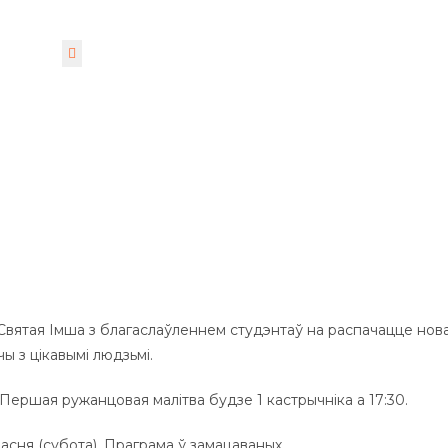
чы
а Святая Імша з благаслаўленнем студэнтаў на распачацце нов
ы з цікавымі людзьмі.
 Першая ружанцовая малітва будзе 1 кастрычніка а 17:30.
расня (субота). Праграма ў замацаваных.