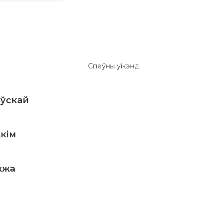
аўскай
кім
жжа