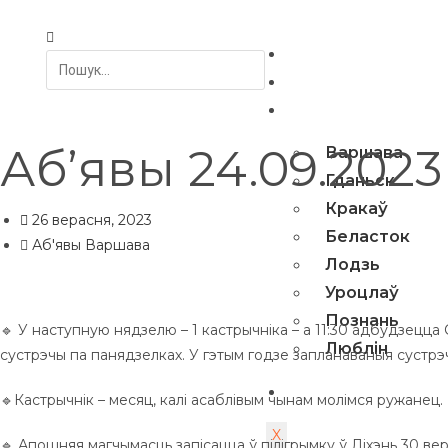
Галоўная
Навіны
Гарады і сустрэ
Аб’явы 24.09.2023
Варшава
Гданьск
Кракаў
26 верасня, 2023
Беласток
Аб'явы Варшава
Лодзь
Уроцлаў
Познань
🔹 У наступную нядзелю – 1 кастрычніка – а 11:30 адбудзецц
Люблін
сустрэчы па панядзелках. У гэтым годзе запланаваныя сустрэч
Спеўны ўікенд
🔹Кастрычнік – месяц, калі асаблівым чынам молімся ружанец.
X
🔹 Апошняя магчымасць запісацца ў пілігрымку ў Ліхэнь 30 ве