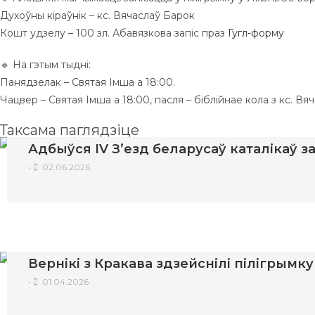
Духоўны кіраўнік – кс. Вячаслаў Барок
Кошт удзелу – 100 зл. Абавязкова запіс праз
Гугл-форму
🔹 На гэтым тыдні:
Панядзелак – Святая Імша а 18:00.
Чацвер – Святая Імша а 18:00, пасля – біблійнае кола з кс. Вя
Таксама паглядзіце
Адбыўся IV З’езд беларусаў каталікаў 
•
02.06.2026
Вернікі з Кракава здзейснілі пілігрымк
•
01.04.2026