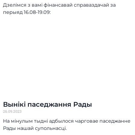
Дзелімся з вамі фінансавай справаздачай за
перыяд 16.08-19.09:
Вынікі паседжання Рады
26.09.2023
На мінулым тыдні адбылося чарговае паседжанне
Рады нашай супольнасці.