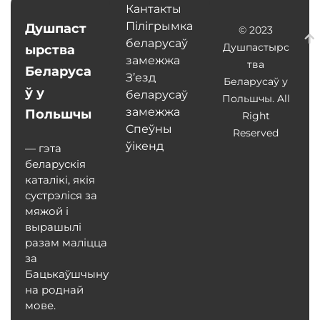
Кантакты
Пілігрымка
Душпаст
© 2023
беларусаў
Душпастырс
ырства
замежжа
тва
Беларуса
З’езд
Беларусаў у
ў у
беларусаў
Польшчы. All
замежжа
Польшчы
Right
Спеўны
Reserved
ўікенд
— гэта
беларускія
каталікі, якія
сустрэліся за
мяжой і
вырашылі
разам маліцца
за
Бацькаўшчыну
на роднай
мове.