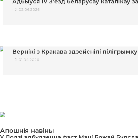
Адбыўся IV З’езд беларусаў каталікаў 
•
02.06.2026
Вернікі з Кракава здзейснілі пілігрымк
•
01.04.2026
Апошнія навіны
У Лодзі адбудзецца фэст Маці Божай Будсл