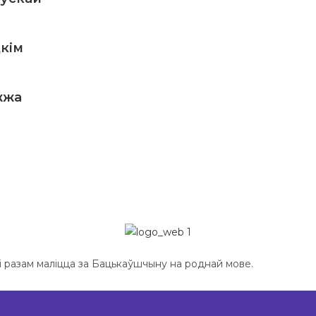
кім
жжа
ылі разам маліцца за Бацькаўшчыну на роднай мове.