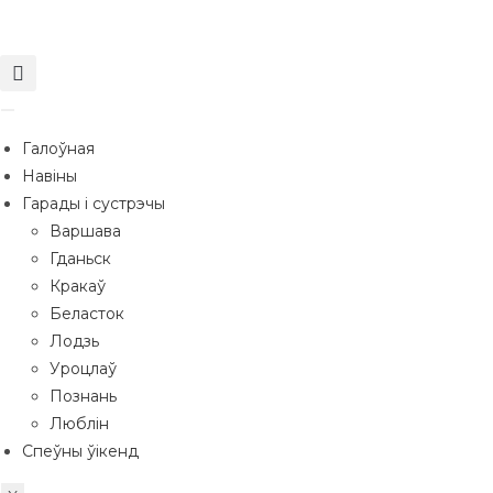
Галоўная
Навіны
Гарады і сустрэчы
Варшава
Гданьск
Кракаў
Беласток
Лодзь
Уроцлаў
Познань
Люблін
Спеўны ўікенд