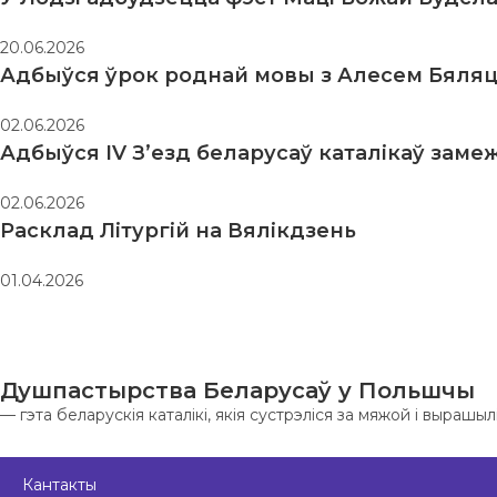
20.06.2026
Адбыўся ўрок роднай мовы з Алесем Бяляц
02.06.2026
Адбыўся IV З’езд беларусаў каталікаў заме
02.06.2026
Расклад Літургій на Вялікдзень
01.04.2026
Душпастырства Беларусаў у Польшчы
— гэта беларускія каталікі, якія сустрэліся за мяжой і выраш
Кантакты