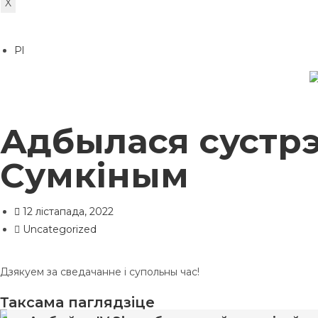
X
Pl
Адбылася сустр
Сумкіным
12 лістапада, 2022
Uncategorized
Дзякуем за сведачанне і супольны час!
Таксама паглядзіце