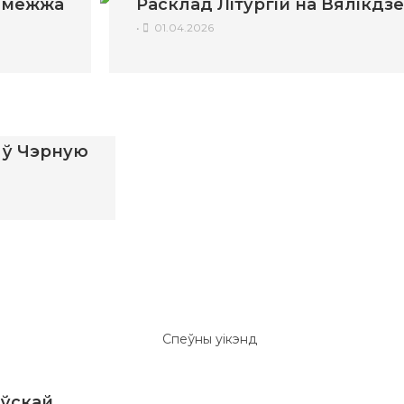
замежжа
Расклад Літургій на Вялікдз
•
01.04.2026
у ў Чэрную
аўскай