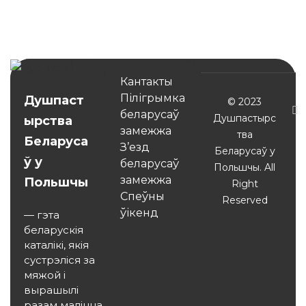
Кантакты
Пілігрымка
Душпаст
© 2023
беларусаў
Душпастырс
ырства
замежжа
тва
Беларуса
З’езд
Беларусаў у
ў у
беларусаў
Польшчы. All
замежжа
Польшчы
Right
Спеўны
Reserved
ўікенд
— гэта
беларускія
каталікі, якія
сустрэліся за
мяжой і
вырашылі
разам маліцца