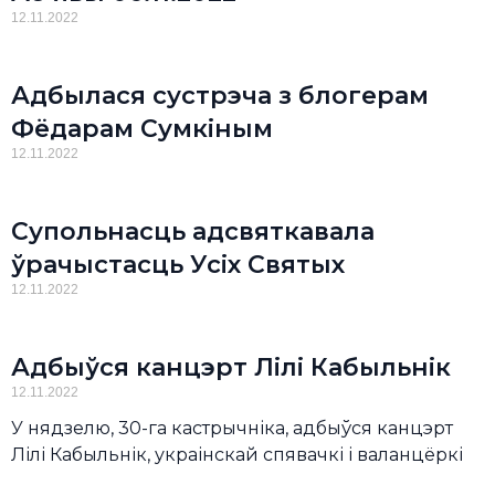
12.11.2022
Адбылася сустрэча з блогерам
Фёдарам Сумкіным
12.11.2022
Супольнасць адсвяткавала
ўрачыстасць Усіх Святых
12.11.2022
Адбыўся канцэрт Лілі Кабыльнік
12.11.2022
У нядзелю, 30-га кастрычніка, адбыўся канцэрт
Лілі Кабыльнік, украінскай спявачкі і валанцёркі