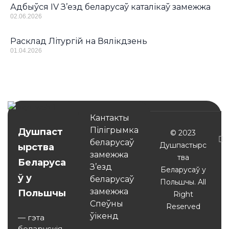
Адбыўся IV З’езд беларусаў каталікаў замежжа
02.06.2026
Расклад Літургій на Вялікдзень
01.04.2026
Кантакты
Пілігрымка
Душпаст
© 2023
беларусаў
Душпастырс
ырства
замежжа
тва
Беларуса
З’езд
Беларусаў у
ў у
беларусаў
Польшчы. All
замежжа
Польшчы
Right
Спеўны
Reserved
ўікенд
— гэта
беларускія