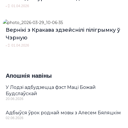
•
01.04.2026
Вернікі з Кракава здзейснілі пілігрымку ў
Чэрную
•
01.04.2026
Апошнія навіны
У Лодзі адбудзецца фэст Маці Божай
Будслаўскай
20.06.2026
Адбыўся ўрок роднай мовы з Алесем Бяляцкім
02.06.2026