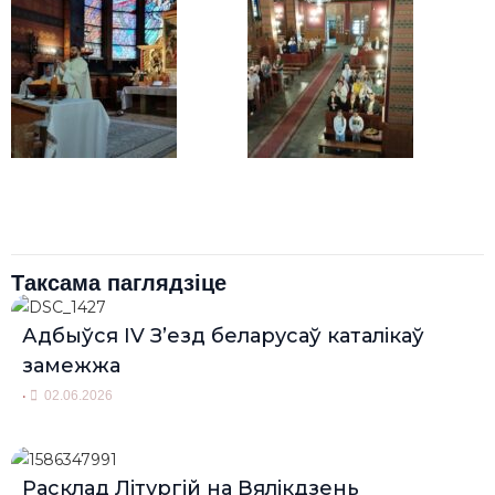
Таксама паглядзіце
Адбыўся IV З’езд беларусаў каталікаў
замежжа
•
02.06.2026
Расклад Літургій на Вялікдзень