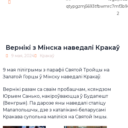
Pl
Вернікі з Мінска наведалі Кракаў
9 мая, 2024
Кракаў
9 мая пілігрымы з парафіі Святой Тройцы на
Залатой Горцы ў Мінску наведалі Кракаў.
Вернікі разам са сваім пробашчам, ксяндзом
Юрыем Санько, накіроўваюцца ў Будапешт
(Венгрыя). Па дарозе яны наведалі сталіцу
Малапольшчы, дзе з каталікамі-беларусамі
Кракава супольна маліліся на Святой Імшы.