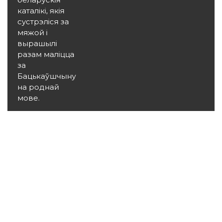
каталікі, якія
сустрэліся за
мяжой і
вырашылі
разам маліцца
за
Бацькаўшчыну
на роднай
мове.