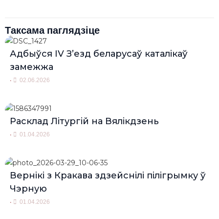
Таксама паглядзіце
Адбыўся IV З’езд беларусаў каталікаў
замежжа
•
02.06.2026
Расклад Літургій на Вялікдзень
•
01.04.2026
Вернікі з Кракава здзейснілі пілігрымку ў
Чэрную
•
01.04.2026