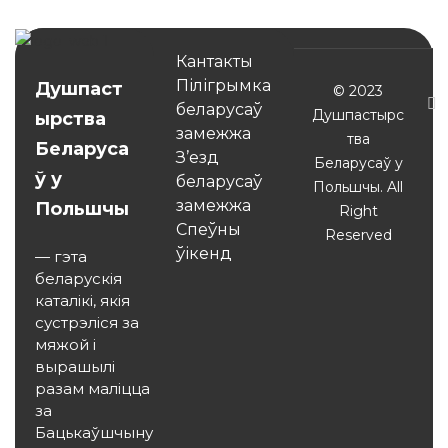
Кантакты
Пілігрымка
Душпаст
© 2023
беларусаў
Душпастырс
ырства
замежжа
тва
Беларуса
З’езд
Беларусаў у
ў у
беларусаў
Польшчы. All
замежжа
Польшчы
Right
Спеўны
Reserved
ўікенд
— гэта
беларускія
каталікі, якія
сустрэліся за
мяжой і
вырашылі
разам маліцца
за
Бацькаўшчыну