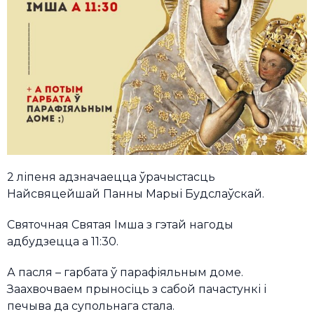
2 ліпеня адзначаецца ўрачыстасць
Найсвяцейшай Панны Марыі Будслаўскай.
Святочная Святая Імша з гэтай нагоды
адбудзецца а 11:30.
А пасля – гарбата ў парафіяльным доме.
Заахвочваем прыносіць з сабой пачастункі і
печыва да супольнага стала.