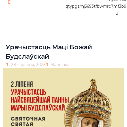
Pl
Урачыстасць Маці Божай
Будслаўскай
28 чэрвеня, 2023
Варшава