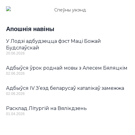
Апошнія навіны
У Лодзі адбудзецца фэст Маці Божай
Будслаўскай
20.06.2026
Адбыўся ўрок роднай мовы з Алесем Бяляцкім
02.06.2026
Адбыўся IV З’езд беларусаў каталікаў замежжа
02.06.2026
Расклад Літургій на Вялікдзень
01.04.2026