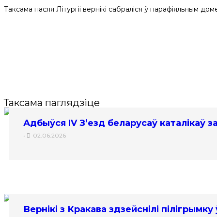
Таксама пасля Літургіі вернікі сабраліся ў парафіяльным дом
Таксама паглядзіце
Адбыўся IV З’езд беларусаў каталікаў 
•
02.06.2026
Вернікі з Кракава здзейснілі пілігрымку