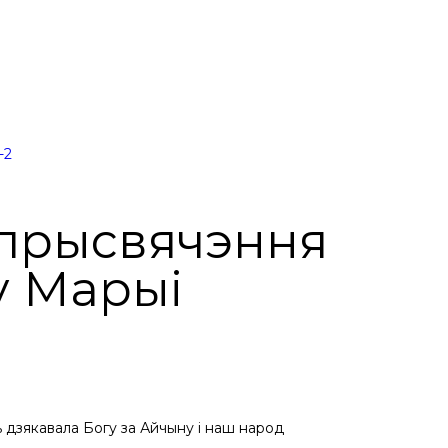
 прысвячэння
у Марыі
 дзякавала Богу за Айчыну і наш народ