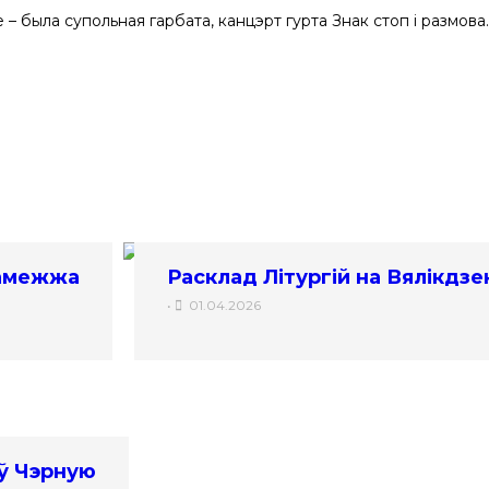
е – была супольная гарбата, канцэрт гурта Знак стоп і размова.
замежжа
Расклад Літургій на Вялікдзе
•
01.04.2026
 ў Чэрную