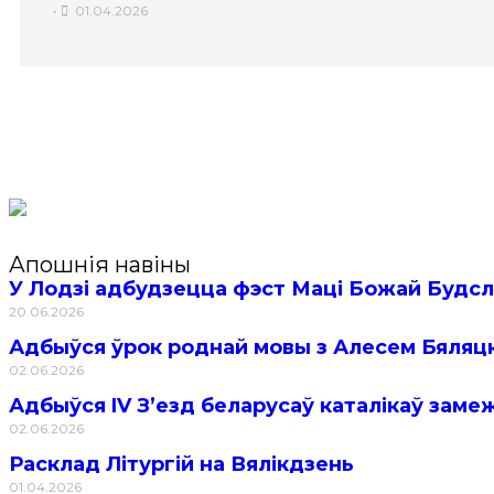
•
01.04.2026
Апошнія навіны
У Лодзі адбудзецца фэст Маці Божай Будс
20.06.2026
Адбыўся ўрок роднай мовы з Алесем Бяляц
02.06.2026
Адбыўся IV З’езд беларусаў каталікаў зам
02.06.2026
Расклад Літургій на Вялікдзень
01.04.2026