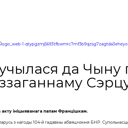
учылася да Чыну
Беззаганнаму Сэрц
га акту ініцыяванага папам Францішкам.
арусь з нагоды 104-й гадавіны абвяшчэння БНР. Супольнасць