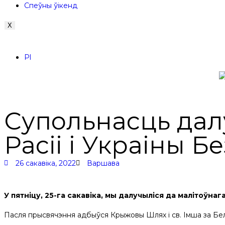
Спеўны ўікенд
X
Pl
Супольнасць дал
Расіі і Украіны 
26 сакавіка, 2022
Варшава
У пятніцу, 25-га сакавіка, мы далучыліся да малітоўна
Пасля прысвячэння адбыўся Крыжовы Шлях і св. Імша за Бел