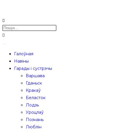
Галоўная
Навіны
Гарады і сустрэчы
Варшава
Гданьск
Кракаў
Беласток
Лодзь
Уроцлаў
Познань
Люблін