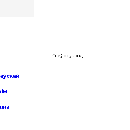
лаўскай
кім
ежжа