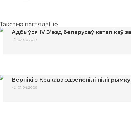
Таксама паглядзіце
Адбыўся IV З’езд беларусаў каталікаў 
•
02.06.2026
Вернікі з Кракава здзейснілі пілігрымк
•
01.04.2026