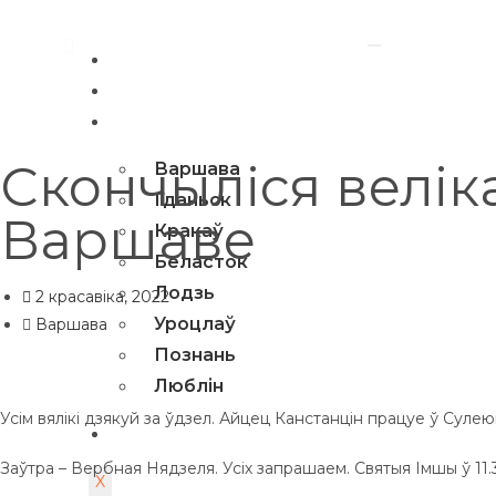
Галоўная
Навіны
Гарады і сустрэчы
Скончыліся велік
Варшава
Гданьск
Варшаве
Кракаў
Беласток
Лодзь
2 красавіка, 2022
Уроцлаў
Варшава
Познань
Люблін
Усім вялікі дзякуй за ўдзел. Айцец Канстанцін працуе ў Суле
Спеўны ўікенд
Заўтра – Вербная Нядзеля. Усіх запрашаем. Святыя Імшы ў 11.3
X