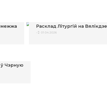
замежжа
Расклад Літургій на Вялікдз
•
01.04.2026
у ў Чэрную