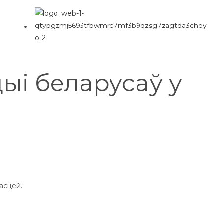
P
l
ыі беларусаў у
асцей.