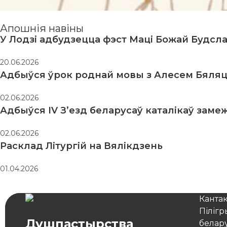
Апошнія навіны
У Лодзі адбудзецца фэст Маці Божай Будсл
20.06.2026
Адбыўся ўрок роднай мовы з Алесем Бяляц
02.06.2026
Адбыўся IV З’езд беларусаў каталікаў заме
02.06.2026
Расклад Літургій на Вялікдзень
01.04.2026
Канта
Піліг
Душпастырства
белар