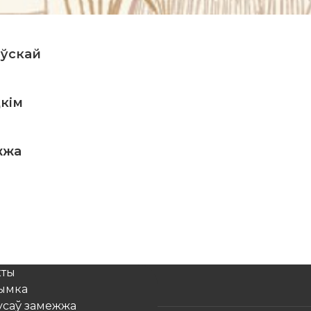
аўскай
кім
жжа
кты
рымка
усаў замежжа