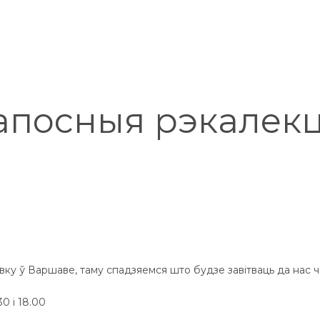
апосныя рэкалекц
ювку ў Варшаве, таму спадзяемся што будзе завітваць да нас ч
0 і 18.00