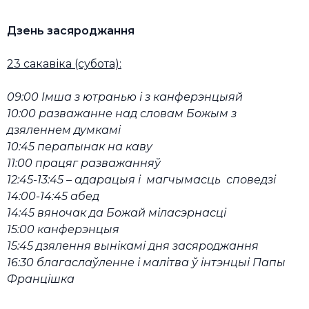
Дзень засяроджання
23 сакавіка (субота):
09:00 Імша з ютранью і з канферэнцыяй
10:00 разважанне над словам Божым з
дзяленнем думкамі
10:45 перапынак на каву
11:00 працяг разважанняў
12:45-13:45 – адарацыя і магчымасць споведзі
14:00-14:45 абед
14:45 вяночак да Божай міласэрнасці
15:00 канферэнцыя
15:45 дзялення вынікамі дня засяроджання
16:30 благаслаўленне і малітва ў інтэнцыі Папы
Францішка