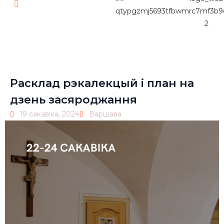
Pl
Расклад рэкалекцый і план на
дзень засяроджання
19 сакавіка, 2024
Варшава