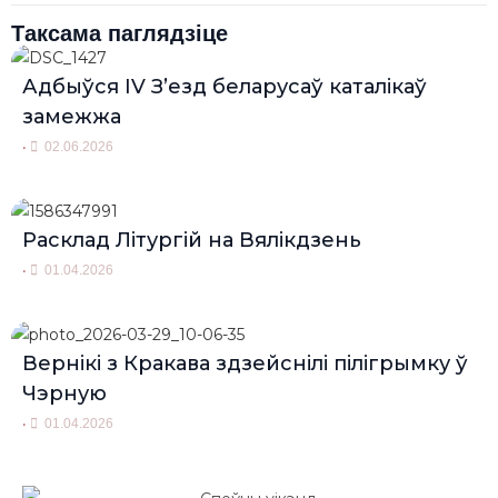
Таксама паглядзіце
Адбыўся IV З’езд беларусаў каталікаў
замежжа
•
02.06.2026
Расклад Літургій на Вялікдзень
•
01.04.2026
Вернікі з Кракава здзейснілі пілігрымку ў
Чэрную
•
01.04.2026