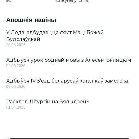
Апошнія навіны
У Лодзі адбудзецца фэст Маці Божай
Будслаўскай
20.06.2026
Адбыўся ўрок роднай мовы з Алесем Бяляцкім
02.06.2026
Адбыўся IV З’езд беларусаў каталікаў замежжа
02.06.2026
Расклад Літургій на Вялікдзень
01.04.2026