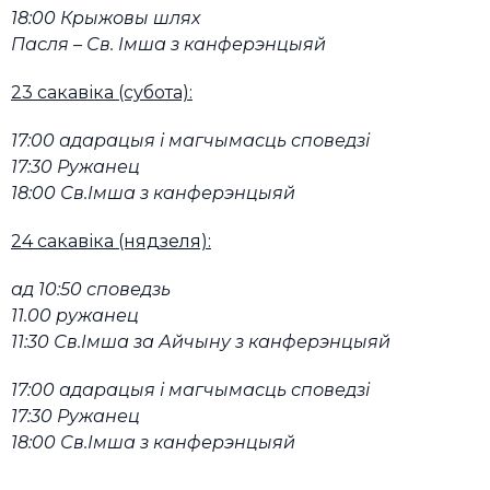
18:00 Крыжовы шлях
Пасля – Св. Імша з канферэнцыяй
23 сакавіка (субота):
17:00 адарацыя і магчымасць споведзі
17:30 Ружанец
18:00 Св.Імша з канферэнцыяй
24 сакавіка (нядзеля):
ад 10:50 споведзь
11.00 ружанец
11:30 Св.Імша за Айчыну з канферэнцыяй
17:00 адарацыя і магчымасць споведзі
17:30 Ружанец
18:00 Св.Імша з канферэнцыяй