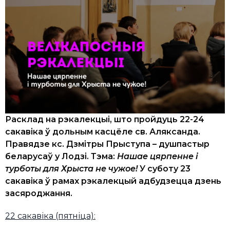
Расклад на рэкалекцыі, што пройдуць 22-24
сакавіка ў дольным касцёле св. Аляксанда.
Правядзе кс. Дзмітры Прыступа – душпастыр
беларусаў у Лодзі. Тэма:
Нашае цярпенне і
турботы для Хрыста не чужое!
У суботу 23
сакавіка ў рамах рэкалекцый адбудзецца дзень
засяроджання.
22 сакавіка (пятніца):