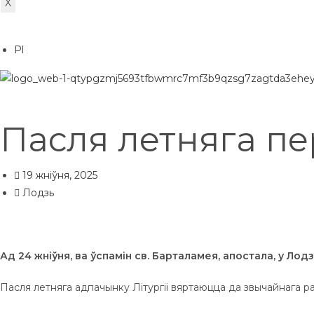
X
Pl
Пасля летняга п
19 жніўня, 2025
Лодзь
Ад 24 жніўня, ва ўспамін св. Барталамея, апостала, у Л
Пасля летняга адпачынку Літургіі вяртаюцца да звычайнага 