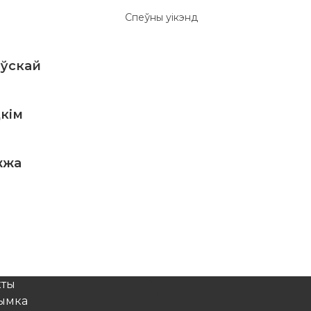
аўскай
кім
жжа
кты
рымка