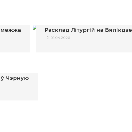
замежжа
Расклад Літургій на Вялікдз
•
01.04.2026
у ў Чэрную