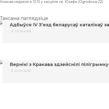
Кожная нядзеля а 13:15 у касцёле св. Юзафа (Ogrodowa 22)
Таксама паглядзіце
Адбыўся IV З’езд беларусаў каталікаў 
•
02.06.2026
Вернікі з Кракава здзейснілі пілігрымк
•
01.04.2026