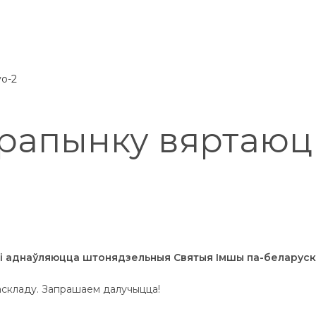
ерапынку вяртаюц
одзі аднаўляюцца штонядзельныя Святыя Імшы па-беларуск
раскладу. Запрашаем далучыцца!