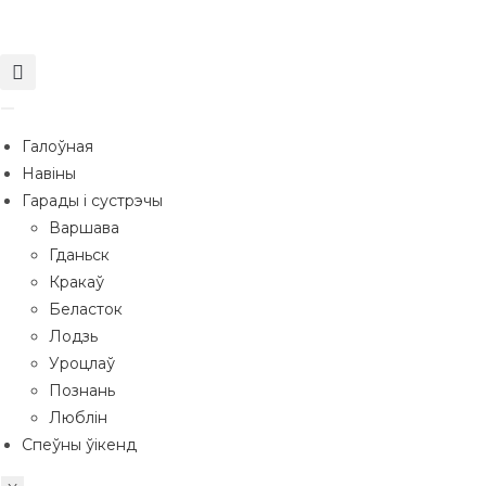
Галоўная
Навіны
Гарады і сустрэчы
Варшава
Гданьск
Кракаў
Беласток
Лодзь
Уроцлаў
Познань
Люблін
Спеўны ўікенд