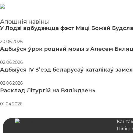
Апошнія навіны
У Лодзі адбудзецца фэст Маці Божай Будсл
20.06.2026
Адбыўся ўрок роднай мовы з Алесем Бяляц
02.06.2026
Адбыўся IV З’езд беларусаў каталікаў заме
02.06.2026
Расклад Літургій на Вялікдзень
01.04.2026
Канта
Піліг