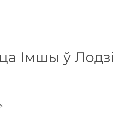
ца Імшы ў Лодзі
у.