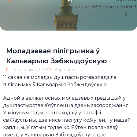
Pl
Моладзевая пілігрымка ў
Кальварыю Зэбжыдоўскую
14 сакавіка, 2023
Варшава
11 сакавіка моладзь душпастырства зладзіла
пілігрымку ў Кальварыю Зэбжыдоўскую.
Адной з велікапосных моладзевых традыцый у
душпастырстве з’яўляецца дзень засяроджання.
У мінулыя гады ён праходзіў у парафіі
св.Фаўстыны, дзе нясе паслугу кс.Яўген, і ў нашай
капліцы. У гэтым годзе кс. Яўген прапанаваў
выезд у Кальварыю Зэбжыдоўскую, дзе