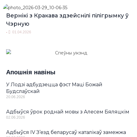
Вернікі з Кракава здзейснілі пілігрымку ў
Чэрную
•
01.04.2026
Апошнія навіны
У Лодзі адбудзецца фэст Маці Божай
Будслаўскай
20.06.2026
Адбыўся ўрок роднай мовы з Алесем Бяляцкім
02.06.2026
Адбыўся IV З’езд беларусаў каталікаў замежжа