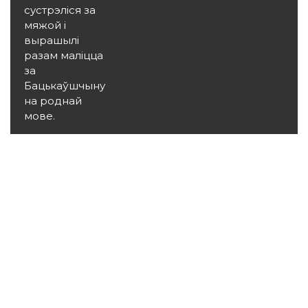
сустрэліся за
мяжой і
вырашылі
разам маліцца
за
Бацькаўшчыну
на роднай
мове.