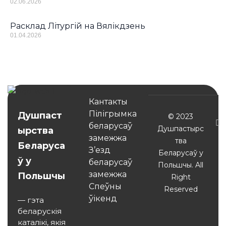
02.06.2026
Расклад Літургій на Вялікдзень
01.04.2026
Кантакты
Пілігрымка
Душпаст
© 2023
беларусаў
Душпастырс
ырства
замежжа
тва
Беларуса
З’езд
Беларусаў у
ў у
беларусаў
Польшчы. All
замежжа
Польшчы
Right
Спеўны
Reserved
ўікенд
— гэта
беларускія
каталікі, якія