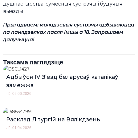
душпастырства, сумесныя сустрэчы і будучыя
выезды.
Прыгадваем: моладзевыя сустрэчы адбываюцца
па панядзелках пасля імшы а 18. Запрашаем
далучыцца!
Таксама паглядзіце
Адбыўся IV З’езд беларусаў каталікаў
замежжа
•
02.06.2026
Расклад Літургій на Вялікдзень
•
01.04.2026