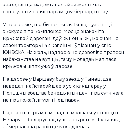
знаходзіцца вядомы пасыйна-марыйны
санктуарый і кляштар айцоў-бернардынаў.
У праграме дня была Святая Імша, ружанец і
экскурсія па комплексе. Месца знакаміта
Крыжовай дарогай, даўжынёй 5 км, маючай на
сваёй тэрыторыі 42 капліцы і ўпісанай у спіс
ЮНЭСКА. На жаль, надвор’е не дазволіла правесці
набажэнства на вуліцы, таму моладзь малілася
крыжовы шлях ужо ў дарозе.
Па дарозе ў Варшаву быў заезд у Тынец, дзе
наведалі найстарэйшае з усіх кляштараў у
Польшчы абацтва бэнедыктынцаў і прысутнічала
на прыгожай літургіі Нешпараў.
Падчас пілігрымкі моладзь малілася ў інтэнцыі
Беларусі і беларускіх душпастырств у Польшчы,
абмеркавала развіццё моладзевага