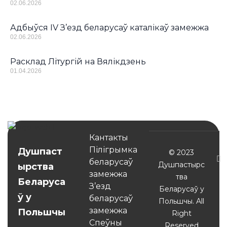
02.06.2026
Адбыўся IV З’езд беларусаў каталікаў замежжа
02.06.2026
Расклад Літургій на Вялікдзень
01.04.2026
Кантакты
Пілігрымка
Душпаст
© 2023
беларусаў
Душпастырс
ырства
замежжа
тва
Беларуса
З’езд
Беларусаў у
ў у
беларусаў
Польшчы. All
замежжа
Польшчы
Right
Спеўны
Reserved