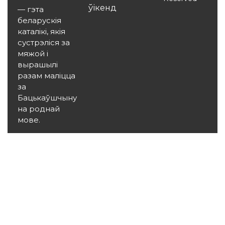
ўікенд
— гэта
беларускія
каталікі, якія
сустрэліся за
мяжой і
вырашылі
разам маліцца
за
Бацькаўшчыну
на роднай
мове.