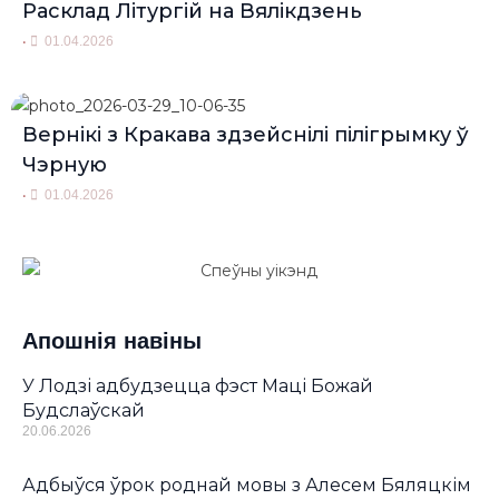
Расклад Літургій на Вялікдзень
•
01.04.2026
Вернікі з Кракава здзейснілі пілігрымку ў
Чэрную
•
01.04.2026
Апошнія навіны
У Лодзі адбудзецца фэст Маці Божай
Будслаўскай
20.06.2026
Адбыўся ўрок роднай мовы з Алесем Бяляцкім