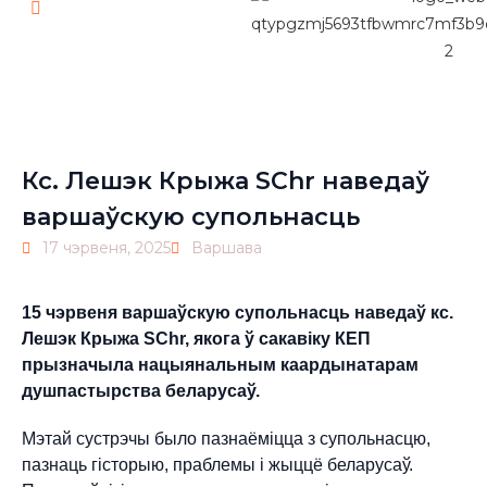
Pl
Кс. Лешэк Крыжа SChr наведаў
варшаўскую супольнасць
17 чэрвеня, 2025
Варшава
15 чэрвеня варшаўскую супольнасць наведаў кс.
Лешэк Крыжа SChr, якога ў сакавіку КЕП
прызначыла нацыянальным каардынатарам
душпастырства беларусаў.
Мэтай сустрэчы было пазнаёміцца з супольнасцю,
пазнаць гісторыю, праблемы і жыццё беларусаў.