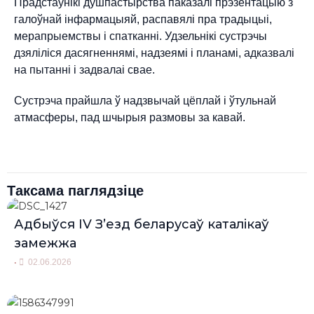
Прадстаўнікі душпастырства паказалі прэзентацыю з
галоўнай інфармацыяй, распавялі пра традыцыі,
мерапрыемствы і спатканні. Удзельнікі сустрэчы
дзяліліся дасягненнямі, надзеямі і планамі, адказвалі
на пытанні і задвалаі свае.
Сустрэча прайшла ў надзвычай цёплай і ўтульнай
атмасферы, пад шчырыя размовы за кавай.
Таксама паглядзіце
Адбыўся IV З’езд беларусаў каталікаў
замежжа
•
02.06.2026