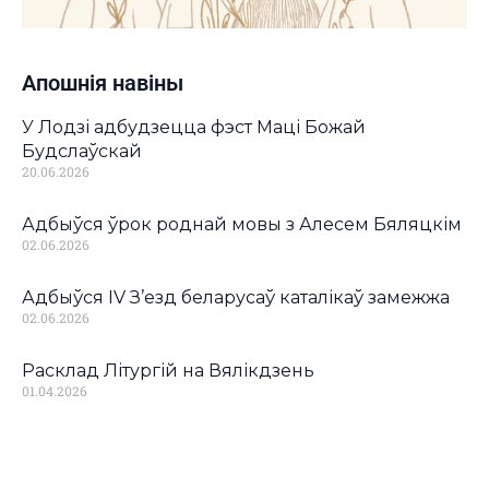
Апошнія навіны
У Лодзі адбудзецца фэст Маці Божай
Будслаўскай
20.06.2026
Адбыўся ўрок роднай мовы з Алесем Бяляцкім
02.06.2026
Адбыўся IV З’езд беларусаў каталікаў замежжа
02.06.2026
Расклад Літургій на Вялікдзень
01.04.2026