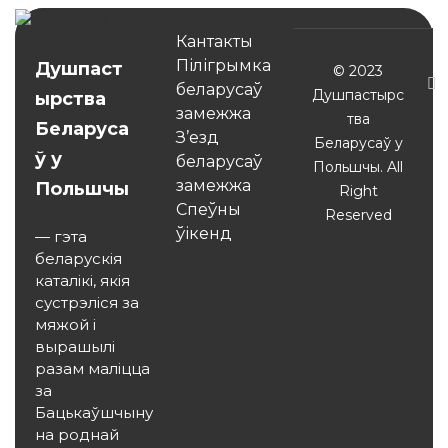
Кантакты
Пілігрымка
Душпаст
© 2023
беларусаў
Душпастырс
ырства
замежжа
тва
Беларуса
З’езд
Беларусаў у
ў у
беларусаў
Польшчы. All
замежжа
Польшчы
Right
Спеўны
Reserved
ўікенд
— гэта
беларускія
каталікі, якія
сустрэліся за
мяжой і
вырашылі
разам маліцца
за
Бацькаўшчыну
на роднай