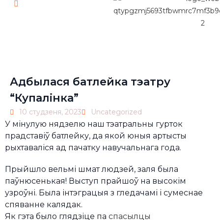
Pl
Адбылася батлейка тэатру
“Купалінка”
10 студзеня, 2023
Uncategorized
У мінулую нядзелю наш тэатральны гурток
прадставіў батлейку, да якой юныя артысты
рыхтаваліся ад пачатку навучальнага года.
Прыйшло вельмі шмат людзей, заля была
паўнюсенькая! Выступ прайшоў на высокім
узроўні. Была інтэграцыя з гледачамі і сумеснае
спяванне калядак.
Як гэта было глядзіце па
спасылцы