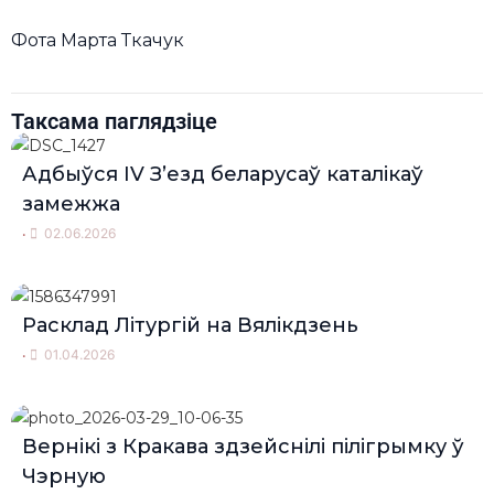
Фота Марта Ткачук
Таксама паглядзіце
Адбыўся IV З’езд беларусаў каталікаў
замежжа
•
02.06.2026
Расклад Літургій на Вялікдзень
•
01.04.2026
Вернікі з Кракава здзейснілі пілігрымку ў
Чэрную