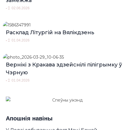
замежжа
•
02.06.2026
Расклад Літургій на Вялікдзень
•
01.04.2026
Вернікі з Кракава здзейснілі пілігрымку ў
Чэрную
•
01.04.2026
Апошнія навіны