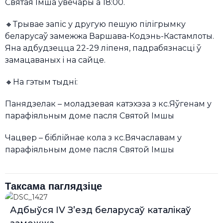
Святая Імша ўвечары а 18:00.
🔸Трывае запіс у другую пешую пілігрымку
беларусаў замежжа Варшава-Кодэнь-Кастамлоты.
Яна адбудзецца 22-29 ліпеня, падрабязнасці ў
замацаваных і на сайце.
🔸На гэтым тыдні:
Панядзелак – моладзевая катэхэза з кс.Яўгенам у
парафіяльным доме пасля Святой Імшы
Чацвер – біблійнае кола з кс.Вячаславам у
парафіяльным доме пасля Святой Імшы
Таксама паглядзіце
Адбыўся IV З’езд беларусаў каталікаў