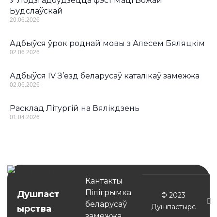
У Лодзі адбудзецца фэст Маці Божай
Будслаўскай
20.06.2026
Адбыўся ўрок роднай мовы з Алесем Бяляцкім
02.06.2026
Адбыўся IV З’езд беларусаў каталікаў замежжа
02.06.2026
Расклад Літургій на Вялікдзень
01.04.2026
Кантакты
Пілігрымка
Душпаст
© 2023
беларусаў
Душпастырс
ырства
замежжа