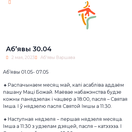
Pl
Аб’явы 30.04
2 мая, 2023
Аб'явы Варшава
Аб’явы 01.05- 07.05
🔸Распачынаем месяц май, калі асабліва аддаём
пашану Маці Божай. Маёвае набажэнства будзе
кожны панядзелак і чацвер а 18:00, пасля – Святая
Імша. І ў нядзелю пасля Святой Імшы а 11:30.
🔸Наступная нядзеля – першая нядзеля месяца.
Імша а 11:30 з удзелам дзяцей, пасля – катэзэза. І