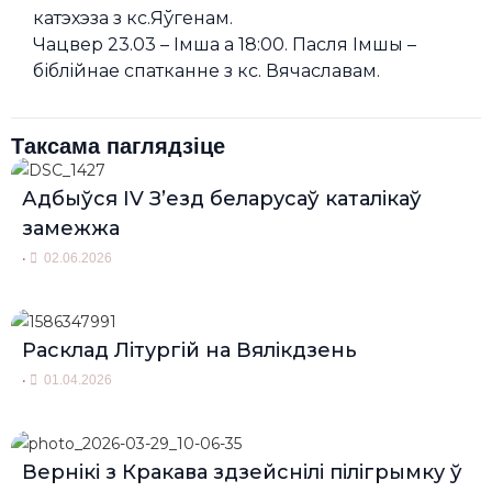
катэхэза з кс.Яўгенам.
Чацвер 23.03 – Імша а 18:00. Пасля Імшы –
біблiйнае спатканне з кс. Вячаславам.
Таксама паглядзіце
Адбыўся IV З’езд беларусаў каталікаў
замежжа
•
02.06.2026
Расклад Літургій на Вялікдзень
•
01.04.2026
Вернікі з Кракава здзейснілі пілігрымку ў