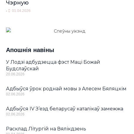
Чэрную
•
01.04.2026
Апошнія навіны
У Лодзі адбудзецца фэст Маці Божай
Будслаўскай
20.06.2026
Адбыўся ўрок роднай мовы з Алесем Бяляцкім
02.06.2026
Адбыўся IV З’езд беларусаў каталікаў замежжа
02.06.2026
Расклад Літургій на Вялікдзень