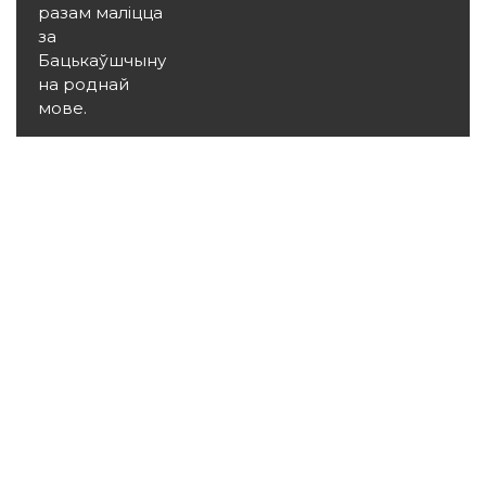
разам маліцца
за
Бацькаўшчыну
на роднай
мове.