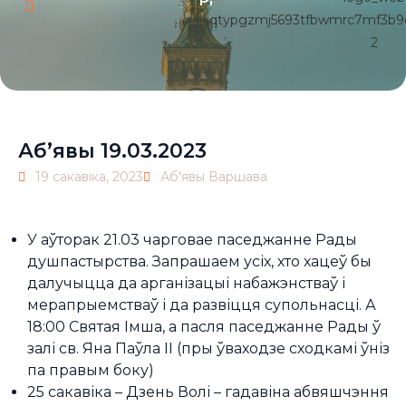
Pl
Аб’явы 19.03.2023
19 сакавіка, 2023
Аб'явы Варшава
У аўторак 21.03 чарговае паседжанне Рады
душпастырства. Запрашаем усіх, хто хацеў бы
далучыцца да арганізацыі набажэнстваў і
мерапрыемстваў і да развіцця супольнасці. А
18:00 Святая Імша, а пасля паседжанне Рады ў
залі св. Яна Паўла ІІ (пры ўваходзе сходкамі ўніз
па правым боку)
25 сакавіка – Дзень Волі – гадавіна абвяшчэння