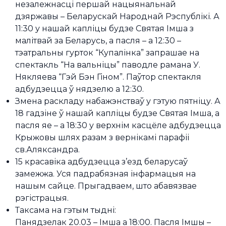
незалежнасці першай нацыянальнай
дзяржавы – Беларускай Народнай Рэспублікі. А
11:30 у нашай капліцы будзе Святая Імша з
малітвай за Беларусь, а пасля – а 12:30 –
тэатральны гурток “Купалінка” запрашае на
спектакль “На вальніцы” паводле рамана У.
Някляева “Гэй Бэн Гіном”. Паўтор спектакля
адбудзецца ў нядзелю а 12:30.
Змена раскладу набажэнстваў у гэтую пятніцу. А
18 гадзіне ў нашай капліцы будзе Святая Імша, а
пасля яе – а 18:30 у верхнім касцёле адбудзецца
Крыжовы шлях разам з вернікамі парафіі
св.Аляксандра.
15 красавіка адбудзецца з’езд беларусаў
замежжа. Уся падрабязная інфармацыя на
нашым сайце. Прыгадваем, што абавязвае
рэгістрацыя.
Таксама на гэтым тыдні:
Панядзелак 20.03 – Імша а 18:00. Пасля Імшы –