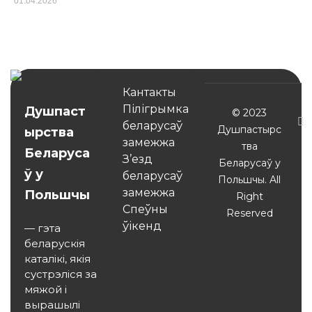
01.04.2026
Кантакты
Пілігрымка
Душпаст
© 2023
беларусаў
Душпастырс
ырства
замежжа
тва
Беларуса
З’езд
Беларусаў у
ў у
беларусаў
Польшчы. All
замежжа
Польшчы
Right
Спеўны
Reserved
ўікенд
— гэта
беларускія
каталікі, якія
сустрэліся за
мяжой і
вырашылі