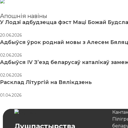
Апошнія навіны
У Лодзі адбудзецца фэст Маці Божай Будсл
20.06.2026
Адбыўся ўрок роднай мовы з Алесем Бяляц
02.06.2026
Адбыўся IV З’езд беларусаў каталікаў заме
02.06.2026
Расклад Літургій на Вялікдзень
01.04.2026
Канта
Піліг
Душпастырства
белар