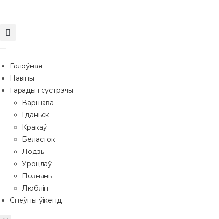
Галоўная
Навіны
Гарады і сустрэчы
Варшава
Гданьск
Кракаў
Беласток
Лодзь
Уроцлаў
Познань
Люблін
Спеўны ўікенд