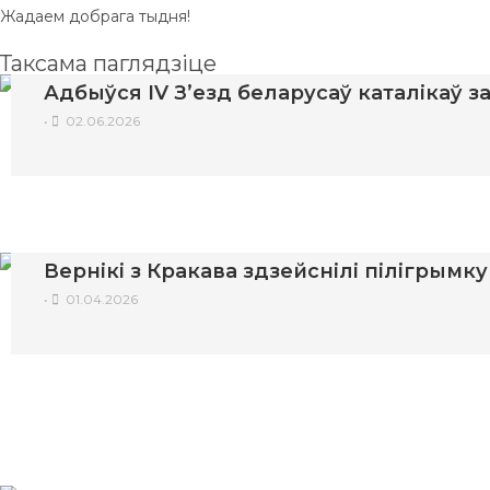
Жадаем добрага тыдня!
Таксама паглядзіце
Адбыўся IV З’езд беларусаў каталікаў 
•
02.06.2026
Вернікі з Кракава здзейснілі пілігрымк
•
01.04.2026