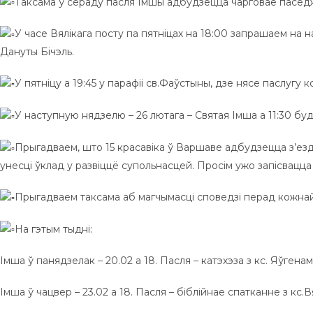
Таксама ў сераду пасля Імшы адбудзецца чарговае пасед
У часе Вялікага посту па пятніцах на 18:00 запрашаем на
Дануты Бічэль.
У пятніцу а 19:45 у парафіі св.Фаўстыны, дзе нясе паслуг
У наступную нядзелю – 26 лютага – Святая Імша а 11:30 бу
Прыгадваем, што 15 красавіка ў Варшаве адбудзецца з’езд 
унесці ўклад у развіццё супольнасцей. Просім ужо запісвацца
Прыгадваем таксама аб магчымасці споведзі перад кожнай
На гэтым тыдні:
Імша ў панядзелак – 20.02 а 18. Пасля – катэхэза з кс. Яўгенам
Імша ў чацвер – 23.02 а 18. Пасля – біблійнае спатканне з кс.