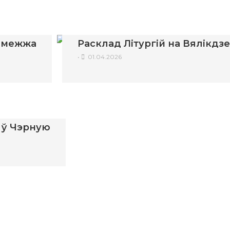
замежжа
Расклад Літургій на Вялікдз
•
01.04.2026
у ў Чэрную