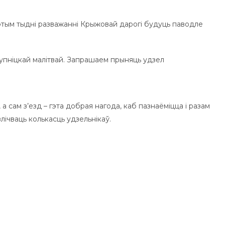
гэтым тыдні разважанні Крыжовай дарогі будуць паводле
ступніцкай малітвай. Запрашаем прыняць удзел
 сам з’езд – гэта добрая нагода, каб пазнаёміцца і разам
лічваць колькасць удзельнікаў.