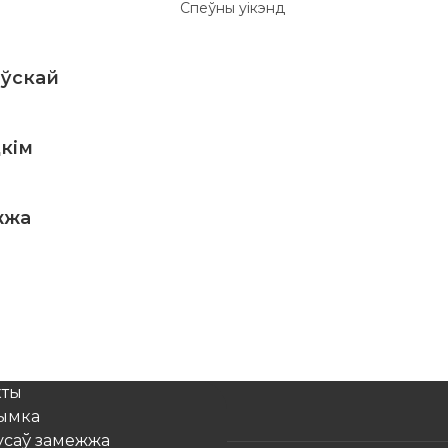
аўскай
кім
жжа
кты
рымка
усаў замежжа