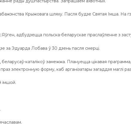
жанне рады душпастырства. Запрашаем ахвотных.
 набажэнства Крыжовага шляху. Пасля будзе Святая Імша. На 
у кс.Яўген, адбудзецца польска-беларускае праслаўленне з за
дзе за Эдуарда Лобава ў 30 дзень пасля смерці.
беларусаў-каталікоў замежжа. Плануецца цікавая праграмма, а
 праз электронную форму, каб арганізатары загаддзя маглі раз
 імшой.
.
Вячаславам.