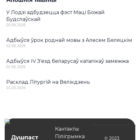
У Лодзі адбудзецца фэст Маці Божай
Будслаўскай
20.06.2026
Адбыўся ўрок роднай мовы з Алесем Бяляцкім
02.06.2026
Адбыўся IV З’езд беларусаў каталікаў замежжа
02.06.2026
Расклад Літургій на Вялікдзень
01.04.2026
Кантакты
Пілігрымка
Душпаст
© 2023