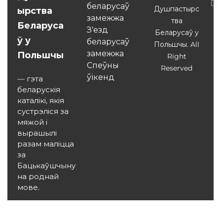
беларусаў
Душпастырс
ырства
замежжа
тва
Беларуса
З’езд
Беларусаў у
ў у
беларусаў
Польшчы. All
замежжа
Польшчы
Right
Спеўны
Reserved
ўікенд
— гэта
беларускія
каталікі, якія
сустрэліся за
мяжой і
вырашылі
разам маліцца
за
Бацькаўшчыну
на роднай
мове.