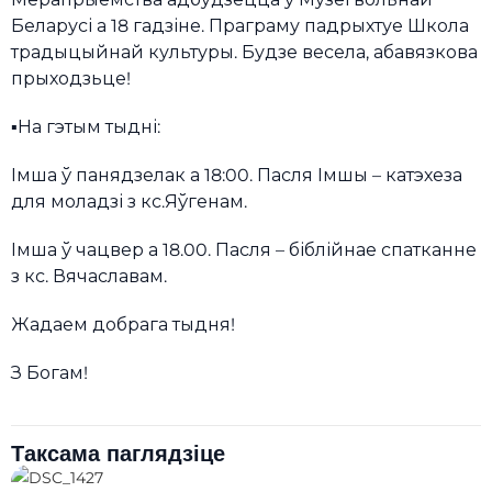
Беларусі а 18 гадзіне. Праграму падрыхтуе Школа
традыцыйнай культуры. Будзе весела, абавязкова
прыходзьце!
▪️На гэтым тыдні:
Імша ў панядзелак а 18:00. Пасля Імшы – катэхеза
для моладзі з кс.Яўгенам.
Імша ў чацвер а 18.00. Пасля – біблійнае спатканне
з кс. Вячаславам.
Жадаем добрага тыдня!
З Богам!
Таксама паглядзіце