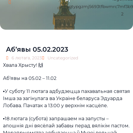
Pl
Аб’явы 05.02.2023
6 лютага, 2023
Uncategorized
Хвала Хрысту! 🙌
Аб’явы на 05.02 – 11.02
▪️У суботу 11 лютага адбудзецца пахавальная святая
Імша за загінулага ва Украіне беларуса Эдуарда
Лобава. Пачатак а 13:00 у верхнім касцёле.
▪️18 лютага (субота) запрашаем на запусты –
апошнія дні вясёлай забавы перад вялікім пастом.
Мерапрыемства адбудзецца ў Музеі вольнай