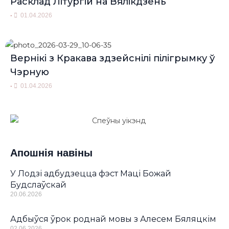
Расклад Літургій на Вялікдзень
•
01.04.2026
Вернікі з Кракава здзейснілі пілігрымку ў
Чэрную
•
01.04.2026
Апошнія навіны
У Лодзі адбудзецца фэст Маці Божай
Будслаўскай
20.06.2026
Адбыўся ўрок роднай мовы з Алесем Бяляцкім
02.06.2026