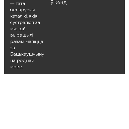
ўікенд
— гэта
беларускія
каталікі, якія
сустрэліся за
мяжой і
вырашылі
разам маліцца
за
Бацькаўшчыну
на роднай
мове.