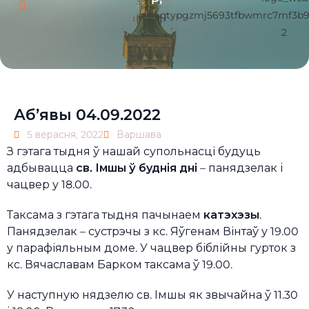
Pl
Аб’явы 04.09.2022
5 верасня, 2022
Варшава
З гэтага тыдня ў нашай супольнасці будуць
адбывацца
св. Імшы ў буднія дні
– панядзелак і
чацвер у 18.00.
Таксама з гэтага тыдня пачынаем
катэхэзы
.
Панядзелак – сустрэчы з кс. Яўгенам Вінтаў у 19.00
у парафіяльным доме. У чацвер біблійны гурток з
кс. Вячаславам Барком таксама ў 19.00.
У наступную нядзелю св. Імшы як звычайна ў 11.30