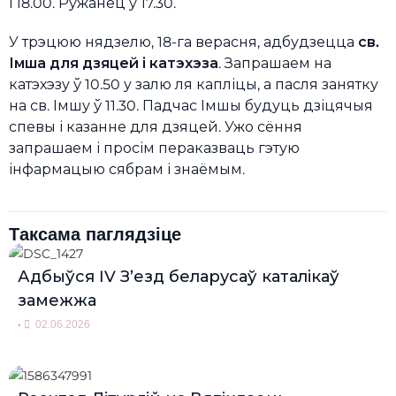
і 18.00. Ружанец у 17.30.
У трэцюю нядзелю, 18-га верасня, адбудзецца
св.
Імша для дзяцей і катэхэза
. Запрашаем на
катэхэзу ў 10.50 у залю ля капліцы, а пасля занятку
на св. Імшу ў 11.30. Падчас Імшы будуць дзіцячыя
спевы і казанне для дзяцей. Ужо сёння
запрашаем і просім пераказваць гэтую
інфармацыю сябрам і знаёмым.
Таксама паглядзіце
Адбыўся IV З’езд беларусаў каталікаў
замежжа
•
02.06.2026