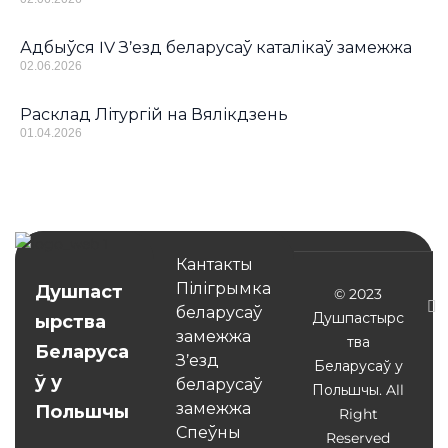
Адбыўся IV З’езд беларусаў каталікаў замежжа
02.06.2026
Расклад Літургій на Вялікдзень
01.04.2026
Кантакты
Пілігрымка
Душпаст
© 2023
беларусаў
Душпастырс
ырства
замежжа
тва
Беларуса
З’езд
Беларусаў у
ў у
беларусаў
Польшчы. All
замежжа
Польшчы
Right
Спеўны
Reserved