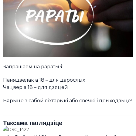
Запрашаем на рараты 🕯️
Панядзелак а 18 – для дарослых
Чацвер а 18 – для дзяцей
Бярыце з сабой ліхтарыкі або свечкі і прыходзьце!
Таксама паглядзіце