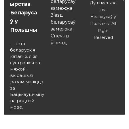
беларусаў
Душпастырс
ырства
замежжа
тва
Беларуса
З’езд
Беларусаў у
ў у
беларусаў
Польшчы. All
замежжа
Польшчы
Right
Спеўны
Reserved
ўікенд
— гэта
беларускія
каталікі, якія
сустрэліся за
мяжой і
вырашылі
разам маліцца
за
Бацькаўшчыну
на роднай
мове.