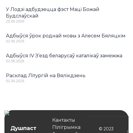
У Лодзі адбудзецца фэст Маці Божай
Будслаўскай
20.06.2026
Адбыўся ўрок роднай мовы з Алесем Бяляцкім
02.06.2026
Адбыўся IV З’езд беларусаў каталікаў замежжа
02.06.2026
Расклад Літургій на Вялікдзень
01.04.2026
Кантакты
Пілігрымка
Душпаст
© 2023