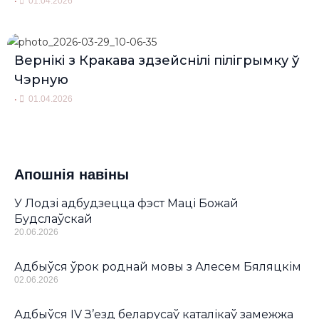
•
01.04.2026
Вернікі з Кракава здзейснілі пілігрымку ў
Чэрную
•
01.04.2026
Апошнія навіны
У Лодзі адбудзецца фэст Маці Божай
Будслаўскай
20.06.2026
Адбыўся ўрок роднай мовы з Алесем Бяляцкім
02.06.2026
Адбыўся IV З’езд беларусаў каталікаў замежжа