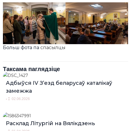
Больш фота па
спасылцы
Таксама паглядзіце
Адбыўся IV З’езд беларусаў каталікаў
замежжа
•
02.06.2026
Расклад Літургій на Вялікдзень