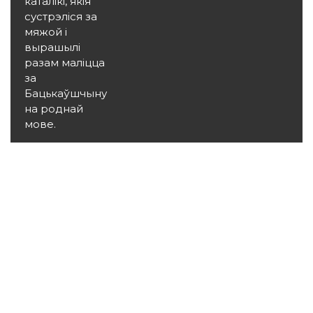
каталікі, якія
сустрэліся за
мяжой і
вырашылі
разам маліцца
за
Бацькаўшчыну
на роднай
мове.