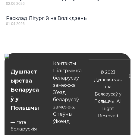
02.06.2026
Расклад Літургій на Вялікдзень
01.04.2026
Кантакты
Пілігрымка
Душпаст
© 2023
беларусаў
Душпастырс
ырства
замежжа
тва
Беларуса
З’езд
Беларусаў у
ў у
беларусаў
Польшчы. All
замежжа
Польшчы
Right
Спеўны
Reserved
ўікенд
— гэта
беларускія