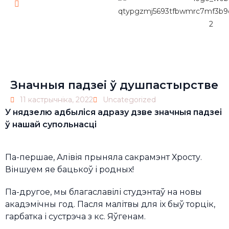
Pl
Значныя падзеі ў душпастырстве
11 кастрычніка, 2022
Uncategorized
У нядзелю адбыліся адразу дзве значныя падзеі
ў нашай супольнасці
Па-першае, Алівія прыняла сакрамэнт Хросту.
Віншуем яе бацькоў і родных!
Па-другое, мы благаславілі студэнтаў на новы
акадэмічны год. Пасля малітвы для іх быў торцік,
гарбатка і сустрэча з кс. Яўгенам.