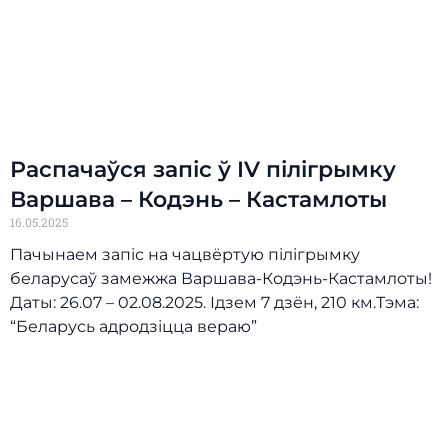
Распачаўся запіс ў IV пілігрымку
Варшава – Кодэнь – Кастамлоты
16.05.2025
Пачынаем запіс на чацвёртую пілігрымку
беларусаў замежжа Варшава-Кодэнь-Кастамлоты!
Даты: 26.07 – 02.08.2025. Ідзем 7 дзён, 210 км.Тэма:
“Беларусь адродзіцца вераю”