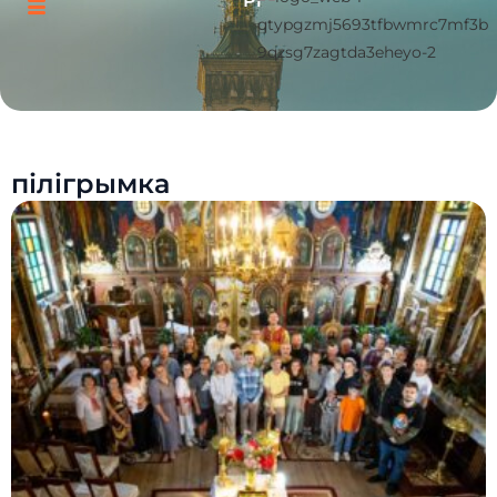
Pl
пілігрымка