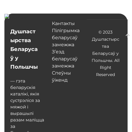
Кантакты
Пілігрымка
Душпаст
© 2023
беларусаў
Душпастырс
ырства
замежжа
тва
Беларуса
З’езд
Беларусаў у
ў у
беларусаў
Польшчы. All
замежжа
Польшчы
Right
Спеўны
Reserved
ўікенд
— гэта
беларускія
каталікі, якія
сустрэліся за
мяжой і
вырашылі
разам маліцца
за