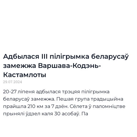
Адбылася ІІІ пілігрымка беларусаў
замежжа Варшава-Кодэнь-
Кастамлоты
29.07.2024
20-27 ліпеня адбылася трэцяя пілігрымка
беларусаў замежжа. Пешая група традыцыйна
прайшла 210 км за 7 дзён. Сёлета ў паломніцтве
прынялі ўдзел каля 30 асобаў. Па