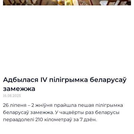
Адбылася IV пілігрымка беларусаў
замежжа
16.08.2025
26 ліпеня – 2 жніўня прайшла пешая пілігрымка
беларусаў замежжа. У чацвёрты раз беларусы
пераадолелі 210 кілометраў за 7 дзён.