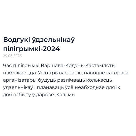
Водгукі ўдзельнікаў
пілігрымкі-2024
29.06.2025
Час пілігрымкі Варшава-Кодэнь-Кастамлоты
набліжаецца. Ужо трывае запіс, паводле каторага
арганізатары будуць разлічваць колькасць
удзельнікаў і планаваць ўсё неабходнае для іх
добрабыту ў дарозе. Калі мы