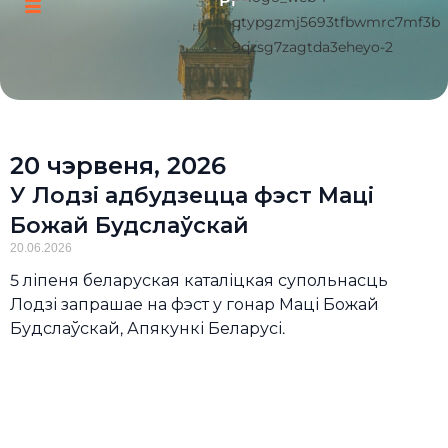
Pl
20 чэрвеня, 2026
У Лодзі адбудзецца фэст Маці
Божай Будслаўскай
20.06.2026
5 ліпеня беларуская каталіцкая супольнасць
Лодзі запрашае на фэст у гонар Маці Божай
Будслаўскай, Апякункі Беларусі.