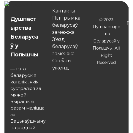
Кантакты
Пілігрымка
Душпаст
© 2023
беларусаў
Душпастырс
ырства
замежжа
тва
Беларуса
З’езд
Беларусаў у
ў у
беларусаў
Польшчы. All
замежжа
Польшчы
Right
Спеўны
Reserved
ўікенд
— гэта
беларускія
каталікі, якія
сустрэліся за
мяжой і
вырашылі
разам маліцца
за
Бацькаўшчыну
на роднай