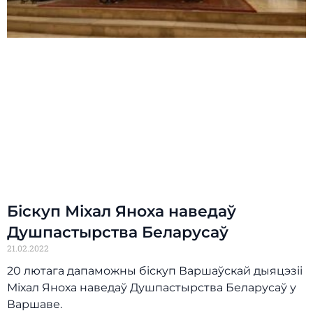
Біскуп Міхал Яноха наведаў
Душпастырства Беларусаў
21.02.2022
20 лютага дапаможны біскуп Варшаўскай дыяцэзіі
Міхал Яноха наведаў Душпастырства Беларусаў у
Варшаве.