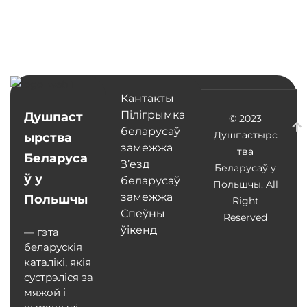
Кантакты
Пілігрымка
Душпаст
© 2023
беларусаў
Душпастырс
ырства
замежжа
тва
Беларуса
З’езд
Беларусаў у
ў у
беларусаў
Польшчы. All
замежжа
Польшчы
Right
Спеўны
Reserved
ўікенд
— гэта
беларускія
каталікі, якія
сустрэліся за
мяжой і