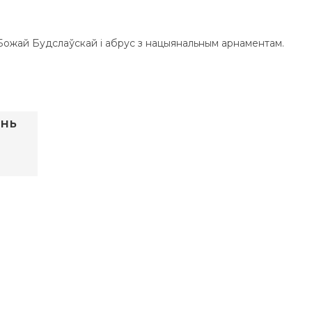
 Божай Будслаўскай і абрус з нацыянальным арнаментам.
ень