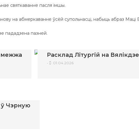
льнае святкаванне пасля імшы.
анову на абмеркаванне ўсёй супольнасці, набыць абраз Маці
зе пададзена пазней.
замежжа
Расклад Літургій на Вялікдз
•
01.04.2026
у ў Чэрную