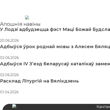
Апошнія навіны
У Лодзі адбудзецца фэст Маці Божай Будсл
20.06.2026
Адбыўся ўрок роднай мовы з Алесем Бяляц
02.06.2026
Адбыўся IV З’езд беларусаў каталікаў заме
02.06.2026
Расклад Літургій на Вялікдзень
01.04.2026
Канта