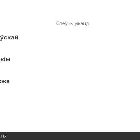
аўскай
кім
жжа
кты