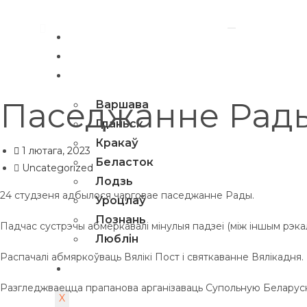
Галоўная
Навіны
Гарады і сустрэчы
Паседжанне Рад
Варшава
Гданьск
Кракаў
1 лютага, 2023
Беласток
Uncategorized
Лодзь
24 студзеня адбылося чарговае паседжанне Рады.
Уроцлаў
Познань
Падчас сустрэчы абмеркавалі мінулыя падзеі (між іншым рэкал
Люблін
Распачалі абмяркоўваць Вялікі Пост і святкаванне Вялікадня.
Спеўны ўікенд
Разгледжваецца прапанова арганізаваць Супольную Беларуск
X