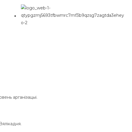
P
l
овень арганізацыі.
Вялікадня.