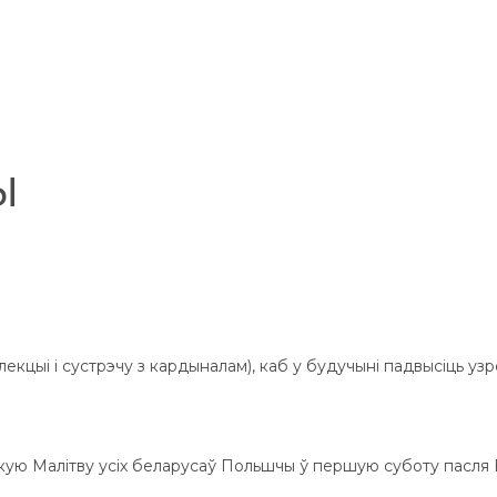
ы
екцыі і сустрэчу з кардыналам), каб у будучыні падвысіць узр
ую Малітву усіх беларусаў Польшчы ў першую суботу пасля 