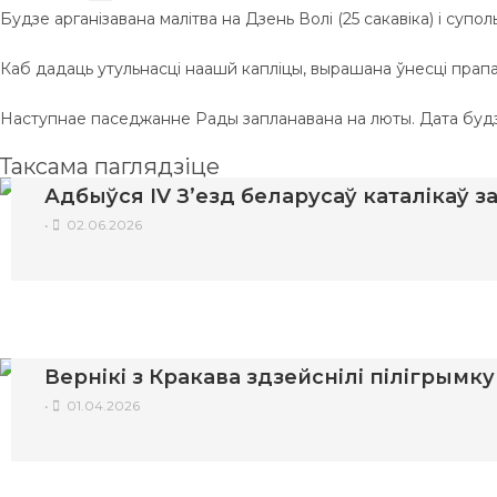
Будзе арганізавана малітва на Дзень Волі (25 сакавіка) і супо
Каб дадаць утульнасці наашй капліцы, вырашана ўнесці прап
Наступнае паседжанне Рады запланавана на люты. Дата буд
Таксама паглядзіце
Адбыўся IV З’езд беларусаў каталікаў 
•
02.06.2026
Вернікі з Кракава здзейснілі пілігрымк
•
01.04.2026