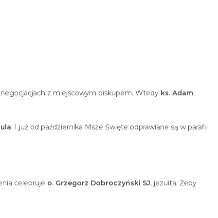
ich negocjacjach z miejscowym biskupem. Wtedy
ks. Adam
ula
. I już od października Msze Święte odprawiane są w parafii
enia celebruje
o. Grzegorz Dobroczyński SJ
, jezuita. Żeby