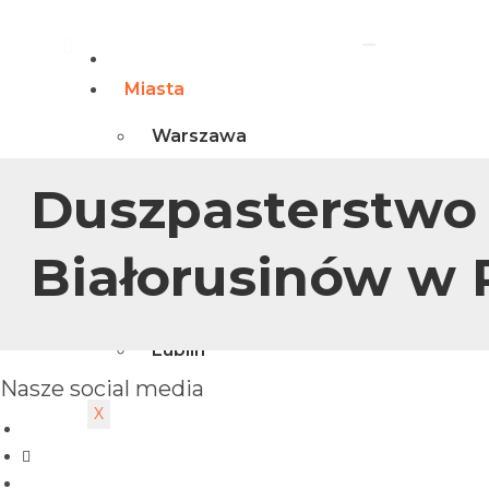
Główna
Miasta
Warszawa
Gdańsk
Duszpasterstwo
Kraków
Białystok
Białorusinów w 
Łódź
Wrocław
Poznań
Lublin
Nasze social media
X