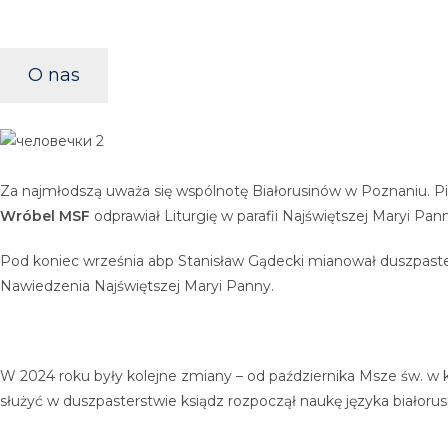
O nas
Za najmłodszą uważa się wspólnotę Białorusinów w Poznaniu. P
Wróbel MSF
odprawiał Liturgię w parafii Najświętszej Maryi Pan
Pod koniec września abp Stanisław Gądecki mianował duszpaste
Nawiedzenia Najświętszej Maryi Panny.
W 2024 roku były kolejne zmiany – od października Msze św. w 
służyć w duszpasterstwie ksiądz rozpoczął naukę języka białoru