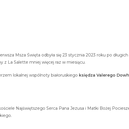
ierwsza Msza Święta odbyła się 23 stycznia 2023 roku po dług
ny z La Salette mniej więcej raz w miesiącu.
rzem lokalnej wspólnoty białoruskiego
księdza
Valerego Dowh
kościele Najświętszego Serca Pana Jezusa i Matki Bożej Pociesz
skiego.