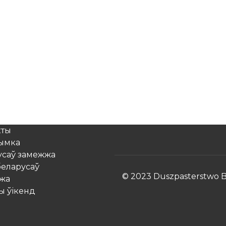
кты
рымка
усаў замежжа
беларусаў
© 2023 Duszpasterstwo Bi
жа
ы ўікенд