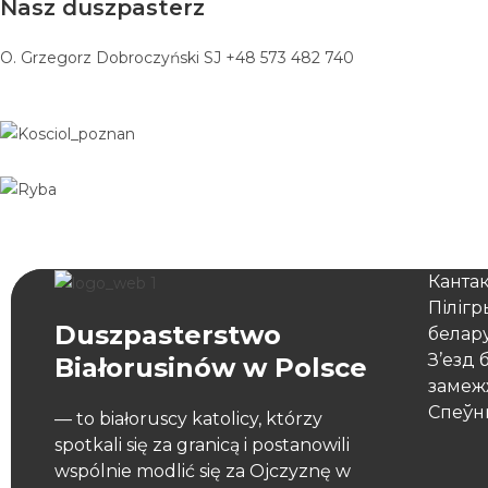
Nasz duszpasterz
O. Grzegorz Dobroczyński SJ +48 573 482 740
Канта
Піліг
Duszpasterstwo
белар
З’езд 
Białorusinów w Polsce
замеж
Спеўн
— to białoruscy katolicy, którzy
spotkali się za granicą i postanowili
wspólnie modlić się za Ojczyznę w