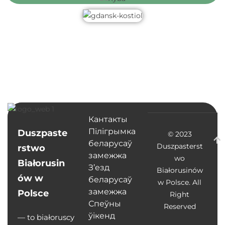
Кантакты
Пілігрымка
Duszpaste
© 2023
беларусаў
Duszpasterst
rstwo
замежжа
wo
Białorusin
З’езд
Białorusinów
ów w
беларусаў
w Polsce. All
замежжа
Polsce
Right
Спеўны
Reserved
ўікенд
— to białoruscy