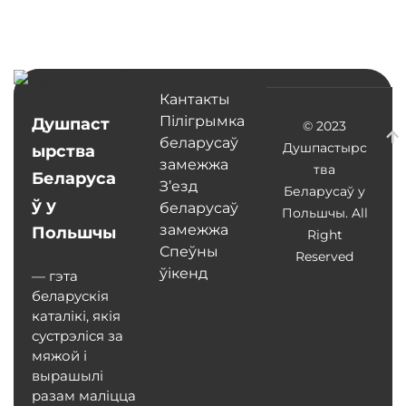
Кантакты
Пілігрымка
Душпаст
© 2023
беларусаў
Душпастырс
ырства
замежжа
тва
Беларуса
З’езд
Беларусаў у
ў у
беларусаў
Польшчы. All
замежжа
Польшчы
Right
Спеўны
Reserved
ўікенд
— гэта
беларускія
каталікі, якія
сустрэліся за
мяжой і
вырашылі
разам маліцца