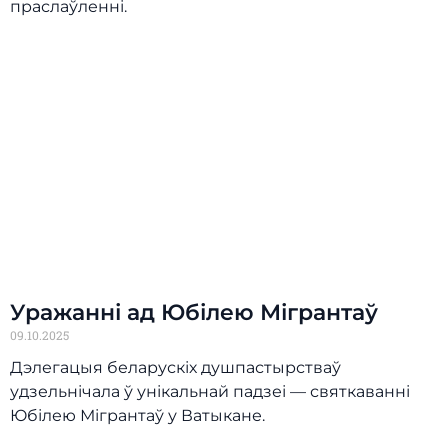
праслаўленні.
Уражанні ад Юбілею Мігрантаў
09.10.2025
Дэлегацыя беларускіх душпастырстваў
удзельнічала ў унікальнай падзеі — святкаванні
Юбілею Мігрантаў у Ватыкане.