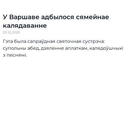
У Варшаве адбылося сямейнае
калядаванне
29.12.2025
Гэта была сапраўдная святочная сустрэча:
супольны абед, дзяленне аплаткам, калядоўшчыкі
з песнямі.