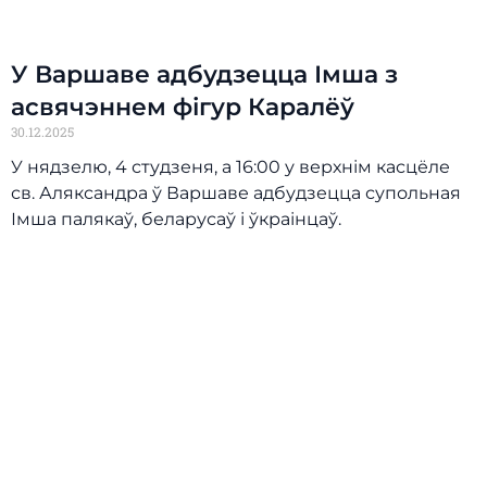
У Варшаве адбудзецца Імша з
асвячэннем фігур Каралёў
30.12.2025
У нядзелю, 4 студзеня, а 16:00 у верхнім касцёле
св. Аляксандра ў Варшаве адбудзецца супольная
Імша палякаў, беларусаў і ўкраінцаў.