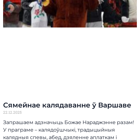
Сямейнае калядаванне ў Варшаве
22.12.2025
Запрашаем адзначыць Божае Нараджэнне разам!
У праграме – калядоўшчыкі, традыцыйныя
калядныя спевы, абед, дзяленне аплаткам і