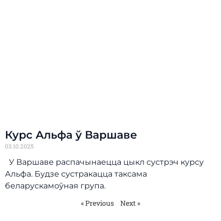
Курс Альфа ў Варшаве
03.10.2025
У Варшаве распачынаецца цыкл сустрэч курсу
Альфа. Будзе сустракацца таксама
беларускамоўная група.
« Previous
Next »