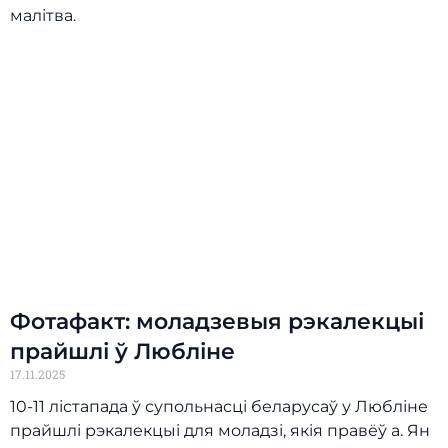
малітва.
Фотафакт: моладзевыя рэкалекцыі
прайшлі ў Любліне
17.11.2025
10-11 лістапада ў супольнасці беларусаў у Любліне
прайшлі рэкалекцыі для моладзі, якія правёў а. Ян