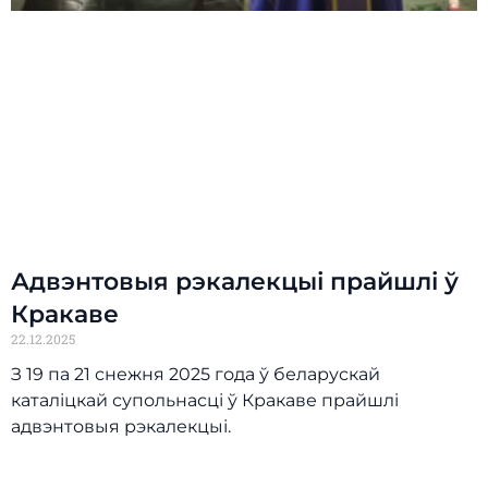
Адвэнтовыя рэкалекцыі прайшлі ў
Кракаве
22.12.2025
З 19 па 21 снежня 2025 года ў беларускай
каталіцкай супольнасці ў Кракаве прайшлі
адвэнтовыя рэкалекцыі.