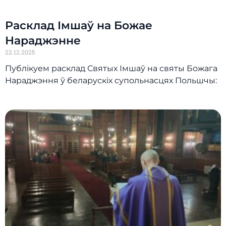
Расклад Імшаў на Божае
Нараджэнне
22.12.2025
Публікуем расклад Святых Імшаў на святы Божага
Нараджэння ў беларускіх супольнасцях Польшчы: