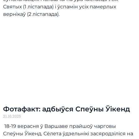
Святых (1 лістапада) і ўспамін усіх памерлых
вернікаў (2 лістапада).
Фотафакт: адбыўся Спеўны Ўікенд
21.10.2025
18-19 верасня ў Варшаве прайшоў чарговы
Спеўны Ўікенд. Сёлета ўдзельнікі засяродзіліся на