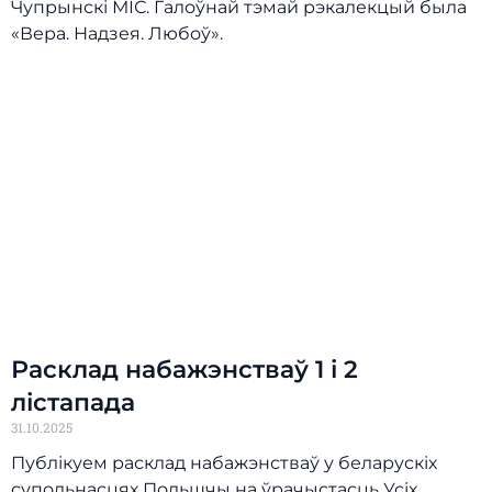
Чупрынскі МІС. Галоўнай тэмай рэкалекцый была
«Вера. Надзея. Любоў».
Расклад набажэнстваў 1 і 2
лістапада
31.10.2025
Публікуем расклад набажэнстваў у беларускіх
супольнасцях Польшчы на ўрачыстасць Усіх