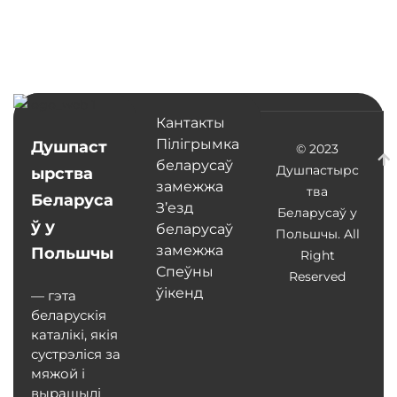
Кантакты
Пілігрымка
Душпаст
© 2023
беларусаў
Душпастырс
ырства
замежжа
тва
Беларуса
З’езд
Беларусаў у
ў у
беларусаў
Польшчы. All
замежжа
Польшчы
Right
Спеўны
Reserved
ўікенд
— гэта
беларускія
каталікі, якія
сустрэліся за
мяжой і
вырашылі